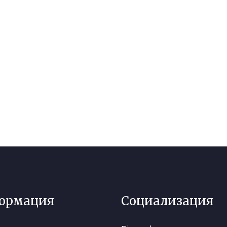
ормация
Социализация