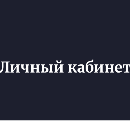
Личный кабине